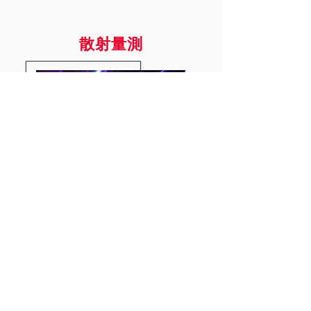
散射量測
提供散射量測服務及儀器販售，包
括 Mini-Diff V2
、
Mini-Diff
VPRO
、
REFLET 180S
、
TIS Pro，專
為光學產品研發提供高速
、低成本
的精確光散射數據。
原廠網站