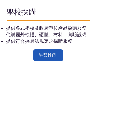
學校採購
提供各式學校及政府單位產品採購服務​
代購國外軟體、硬體、材料、實驗設備
​提供符合採購法規定之採購服務
聯繫我們
關於榮庭
產品服務
​聯絡我們
榮庭科技有限公司
Tel：(03)
531-8386
Fax :
(03) 516-2822