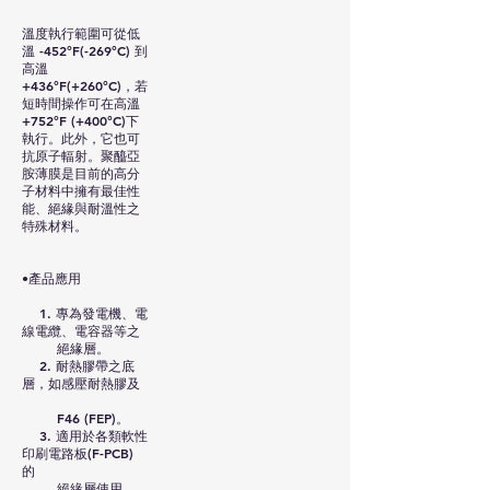
溫度執行範圍可從低
溫 -452°F(-269°C) 到
高溫
+436°F(+260°C)，若
短時間操作可在高溫
+752°F (+400°C)下
執行。此外，它也可
抗原子輻射。聚醯亞
胺薄膜是目前的高分
子材料中擁有最佳性
能、絕緣與耐溫性之
特殊材料。
•產品應用
1. 專為發電機、電
線電纜、電容器等之
絕緣層。
2. 耐熱膠帶之底
層，如感壓耐熱膠及
F46 (FEP)。
3. 適用於各類軟性
印刷電路板(F-PCB)
的
絕緣層使用。